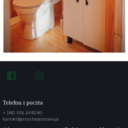
Follow
us
on
Facebook
Telefon i poczta
+ (48) 536 24 80 80
kontakt@przystanjeziorany.pl