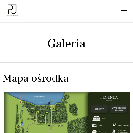
Sk
to
Galeria
co
Mapa ośrodka