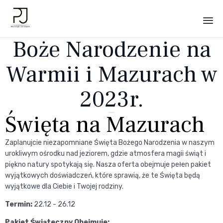
Boże Narodzenie na
Sk
to
Warmii i Mazurach w
co
2023r.
Święta na Mazurach
Zaplanujcie niezapomniane Święta Bożego Narodzenia w naszym
urokliwym ośrodku nad jeziorem, gdzie atmosfera magii świąt i
piękno natury spotykają się. Nasza oferta obejmuje pełen pakiet
wyjątkowych doświadczeń, które sprawią, że te Święta będą
wyjątkowe dla Ciebie i Twojej rodziny.
Termin:
22.12 - 26.12
Pakiet Świąteczny Obejmuje: