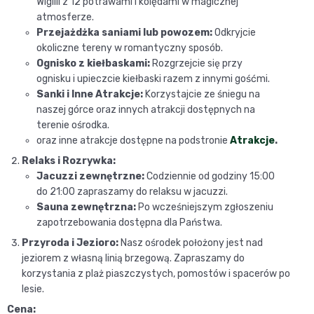
Wigilii z 12 potrawami i kolędami w magicznej
atmosferze.
Przejażdżka saniami lub powozem:
Odkryjcie
okoliczne tereny w romantyczny sposób.
Ognisko z kiełbaskami:
Rozgrzejcie się przy
ognisku i upieczcie kiełbaski razem z innymi gośćmi.
Sanki i Inne Atrakcje:
Korzystajcie ze śniegu na
naszej górce oraz innych atrakcji dostępnych na
terenie ośrodka.
oraz inne atrakcje dostępne na podstronie
Atrakcje
.
Relaks i Rozrywka:
Jacuzzi zewnętrzne:
Codziennie od godziny 15:00
do 21:00 zapraszamy do relaksu w jacuzzi.
Sauna zewnętrzna:
Po wcześniejszym zgłoszeniu
zapotrzebowania dostępna dla Państwa.
Przyroda i Jezioro:
Nasz ośrodek położony jest nad
jeziorem z własną linią brzegową. Zapraszamy do
korzystania z plaż piaszczystych, pomostów i spacerów po
lesie.
Cena: