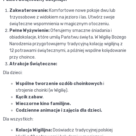
Zakwaterowanie:
Komfortowe nowe pokoje dwu lub
trzyosobowe z widokiem na jezioro i las. Utwórz swoje
świąteczne wspomnienia w magicznym otoczeniu.
Pełne Wyżywienie:
Oferujemy smaczne śniadania i
obiadokolacje, które umilą Państwu święta. W Wigilię Bożego
Narodzenia przygotowujemy tradycyjną kolację wigilijną z
12 potrawami świątecznymi, a później wspólne kolędowanie
przy choince.
Atrakcje Świąteczne:
Dla dzieci:
Wspólne tworzenie ozdób choinkowych
i
strojenie choinki (w Wigilię).
Kącik zabaw
.
Wieczorne kino familijne.
Codzienne animacje i zajęcia dla dzieci.
Dla wszystkich:
Kolacja Wigilijna:
Doświadcz tradycyjnej polskiej