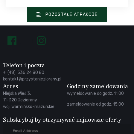
POZOSTAŁE ATRAKCJE
Follow
us
on
Facebook
Telefon i poczta
+ (48) 536 24 80 80
kontakt@przystanjeziorany.pl
Adres
Godziny zameldowania
Miejska Wieś 3,
wymeldowanie do godz. 11:00
11-320 Jeziorany
zameldowanie od godz. 15:00
woj. warmińsko-mazurskie
Subskrybuj by otrzymywać najnowsze oferty