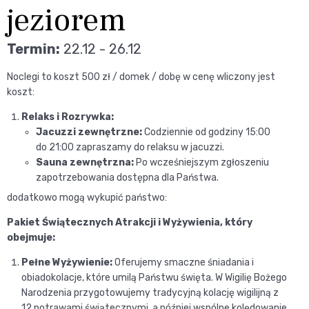
jeziorem
Termin:
22.12 - 26.12
Noclegi to koszt 500 zł / domek / dobę w cenę wliczony jest
koszt:
Relaks i Rozrywka:
Jacuzzi zewnętrzne:
Codziennie od godziny 15:00
do 21:00 zapraszamy do relaksu w jacuzzi.
Sauna zewnętrzna:
Po wcześniejszym zgłoszeniu
zapotrzebowania dostępna dla Państwa.
dodatkowo mogą wykupić państwo:
Pakiet Świątecznych Atrakcji i Wyżywienia, który
obejmuje:
Pełne Wyżywienie:
Oferujemy smaczne śniadania i
obiadokolacje, które umilą Państwu święta. W Wigilię Bożego
Narodzenia przygotowujemy tradycyjną kolację wigilijną z
12 potrawami świątecznymi, a później wspólne kolędowanie