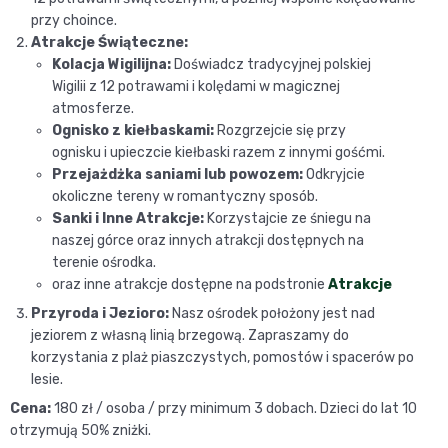
przy choince.
Atrakcje Świąteczne:
Kolacja Wigilijna:
Doświadcz tradycyjnej polskiej
Wigilii z 12 potrawami i kolędami w magicznej
atmosferze.
Ognisko z kiełbaskami:
Rozgrzejcie się przy
ognisku i upieczcie kiełbaski razem z innymi gośćmi.
Przejażdżka saniami lub powozem:
Odkryjcie
okoliczne tereny w romantyczny sposób.
Sanki i Inne Atrakcje:
Korzystajcie ze śniegu na
naszej górce oraz innych atrakcji dostępnych na
terenie ośrodka.
oraz inne atrakcje dostępne na podstronie
Atrakcje
Przyroda i Jezioro:
Nasz ośrodek położony jest nad
jeziorem z własną linią brzegową. Zapraszamy do
korzystania z plaż piaszczystych, pomostów i spacerów po
lesie.
Cena:
180 zł / osoba / przy minimum 3 dobach. Dzieci do lat 10
otrzymują 50% zniżki.