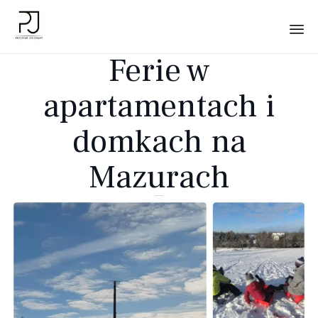
Ferie w
Sk
to
apartamentach i
co
domkach na
Mazurach