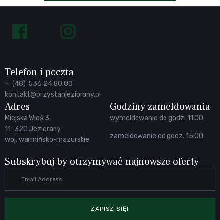
Follow
us
on
Facebook
Telefon i poczta
+ (48) 536 24 80 80
kontakt@przystanjeziorany.pl
Adres
Godziny zameldowania
Miejska Wieś 3,
wymeldowanie do godz. 11:00
11-320 Jeziorany
zameldowanie od godz. 15:00
woj. warmińsko-mazurskie
Subskrybuj by otrzymywać najnowsze oferty
ZAPISZ SIĘ!