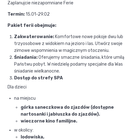
Zaplanujcie niezapomniane Ferie
Termin:
15.01-29.02
Pakiet ferii obejmuje:
Zakwaterowanie:
Komfortowe nowe pokoje dwu lub
trzyosobowe z widokiem na jezioro i las. Utwórz swoje
zimowe wspomnienia w magicznym otoczeniu.
Śniadania:
Oferujemy smaczne śniadania, które umilą
Państwu pobyt. W niedzielę podamy specjalne dla Was
śniadanie wielkanocne.
Dostęp do strefy SPA
Dla dzieci
na miejscu
górka saneczkowa do zjazdów (dostępne
nartosanki i jabłuszka do zjazdów).
wieczorne kino familijne.
w okolicy:
lodowiska,