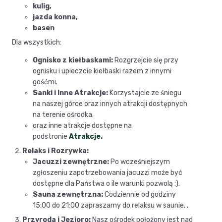
kulig,
jazda konna,
basen
Dla wszystkich:
Ognisko z kiełbaskami:
Rozgrzejcie się przy
ognisku i upieczcie kiełbaski razem z innymi
gośćmi.
Sanki i Inne Atrakcje:
Korzystajcie ze śniegu
na naszej górce oraz innych atrakcji dostępnych
na terenie ośrodka.
oraz inne atrakcje dostępne na
podstronie
Atrakcje
.
Relaks i Rozrywka:
Jacuzzi zewnętrzne:
Po wcześniejszym
zgłoszeniu zapotrzebowania jacuzzi może być
dostępne dla Państwa o ile warunki pozwolą :).
Sauna zewnętrzna:
Codziennie od godziny
15:00 do 21:00 zapraszamy do relaksu w saunie. .
Przyroda i Jezioro:
Nasz ośrodek położony jest nad