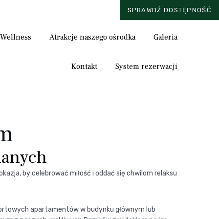
SPRAWDŹ DOSTĘPNOŚĆ
Skip
 Wellness
Atrakcje naszego ośrodka
Galeria
to
content
Kontakt
System rezerwacji
em
hanych
kazja, by celebrować miłość i oddać się chwilom relaksu
fortowych apartamentów w budynku głównym lub