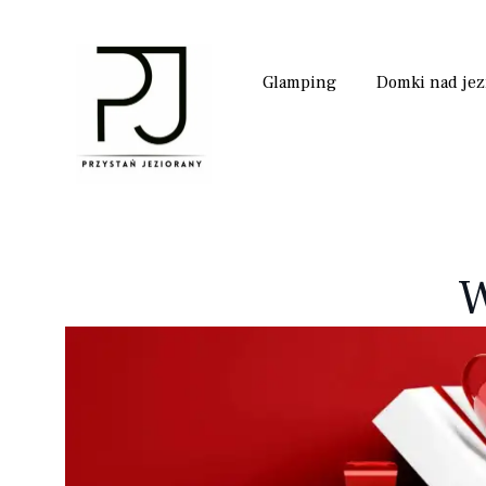
Glamping
Domki nad je
W