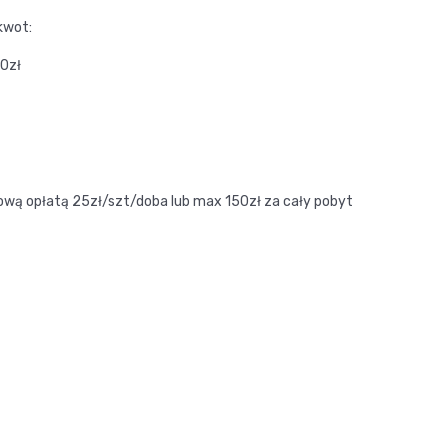
kwot:
60zł
wą opłatą 25zł/szt/doba lub max 150zł za cały pobyt