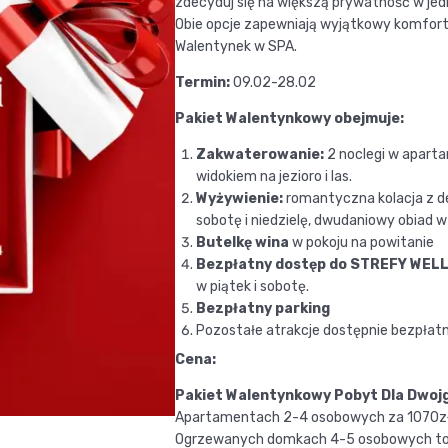
zdecyduj się na większą prywatność w je
Obie opcje zapewniają wyjątkowy komfort
Walentynek w SPA.
Termin:
09.02-28.02
Pakiet Walentynkowy obejmuje:
Zakwaterowanie:
2 noclegi w apart
widokiem na jezioro i las.
Wyżywienie:
romantyczna kolacja z de
sobotę i niedzielę, dwudaniowy obiad 
Butelkę wina
w pokoju na powitanie
Bezpłatny dostęp do STREFY WE
w piątek i sobotę.
Bezpłatny parking
Pozostałe atrakcje dostępnie bezpłatn
Cena:
Pakiet Walentynkowy Pobyt Dla Dwojg
Apartamentach 2-4 osobowych za 1070z
Ogrzewanych domkach
4-5 osobowych to