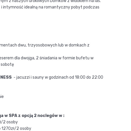
dnym z naszych urokliwych Domków z widokiem na las.
 i intymność idealną na romantyczny pobyt podczas
amentach dwu, trzyosobowych lub w domkach z
serem dla dwojga, 2 śniadania w formie bufetu w
w sobotę
LLNESS
- jacuzzi i sauny w godzinach od 18:00 do 22:00
ie
a w SPA z opcją 2 noclegów w :
ł/2 osoby
 1270zł/2 osoby