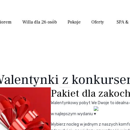
ziorem
Willa dla 26 osób
Pokoje
Oferty
SPA &
alentynki z konkurs
Pakiet dla zakoc
Walentynkowy pobyt We Dwoje to idealna o
w najlepszym wydaniu
Wybierz nocleg w jednym z naszych kom