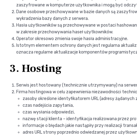
zaszyfrowane w komputerze użytkownika i mogą być odczyt
Dane osobowe przechowywane w bazie danych są zaszyfrowane
wykradzenia bazy danych z serwera.
Hasła użytkowników są przechowywane w postaci hashowanej. 
w zakresie przechowywania haseł użytkowników.
Operator okresowo zmienia swoje hasła administracyjne.
Istotnym elementem ochrony danych jest regularna aktuali
oznacza regularne aktualizacje komponentów programistyc
3. Hosting
Serwis jest hostowany (technicznie utrzymywany) na serwe
Firma hostingowa w celu zapewnienia niezawodności technicz
zasoby określone identyfikatorem URL (adresy żądanych z
czas nadejścia zapytania,
czas wysłania odpowiedzi,
nazwę stacji klienta – identyfikacja realizowana przez pr
informacje o błędach jakie nastąpiły przy realizacji transa
adres URL strony poprzednio odwiedzanej przez użytkownik