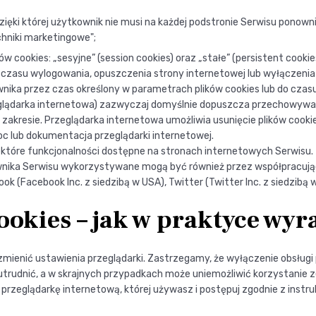
ięki której użytkownik nie musi na każdej podstronie Serwisu ponowni
chniki marketingowe";
cookies: „sesyjne” (session cookies) oraz „stałe” (persistent cookie
su wylogowania, opuszczenia strony internetowej lub wyłączenia opr
a przez czas określony w parametrach plików cookies lub do czasu 
glądarka internetowa) zazwyczaj domyślnie dopuszcza przechowywa
kresie. Przeglądarka internetowa umożliwia usunięcie plików cookie
 lub dokumentacja przeglądarki internetowej.
ektóre funkcjonalności dostępne na stronach internetowych Serwisu.
nika Serwisu wykorzystywane mogą być również przez współpracują
ok (Facebook Inc. z siedzibą w USA), Twitter (Twitter Inc. z siedzibą 
okies – jak w praktyce wyr
mienić ustawienia przeglądarki. Zastrzegamy, że wyłączenie obsługi 
trudnić, a w skrajnych przypadkach może uniemożliwić korzystanie 
 przeglądarkę internetową, której używasz i postępuj zgodnie z instru