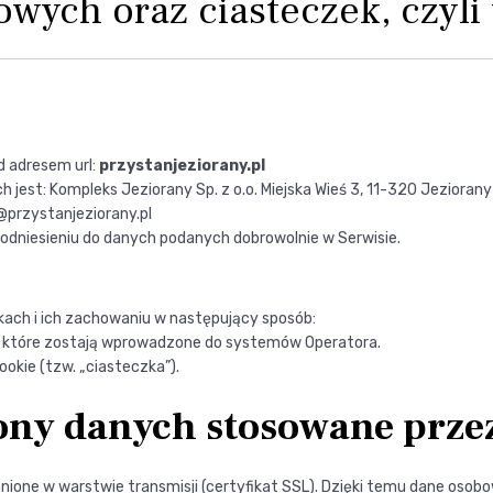
wych oraz ciasteczek, czyli 
d adresem url:
przystanjeziorany.pl
est: Kompleks Jeziorany Sp. z o.o. Miejska Wieś 3, 11-320 Jeziorany
@przystanjeziorany.pl
dniesieniu do danych podanych dobrowolnie w Serwisie.
ikach i ich zachowaniu w następujący sposób:
 które zostają wprowadzone do systemów Operatora.
kie (tzw. „ciasteczka”).
ony danych stosowane prze
ione w warstwie transmisji (certyfikat SSL). Dzięki temu dane osobo