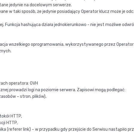
ane jedynie na docelowym serwerze.
 w taki sposób, że jedynie posiadający Operator klucz może je odc
Funkcja hashująca działa jednokierunkowo - nie jest możliwe odwróc
zacja wszelkiego oprogramowania, wykorzystywanego przez Operator
znych.
rach operatora: OVH
nej prowadzi logi na poziomie serwera. Zapisowi mogą podlegać:
asobów – stron, plików),
otokół HTTP,
kcji HTTP,
a (referer link) – w przypadku gdy przejście do Serwisu nastąpiło pr