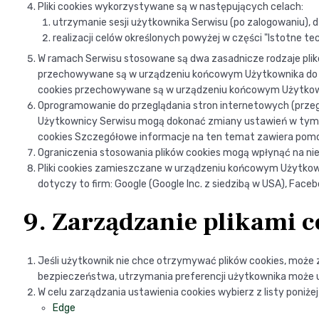
Pliki cookies wykorzystywane są w następujących celach:
utrzymanie sesji użytkownika Serwisu (po zalogowaniu), dz
realizacji celów określonych powyżej w części "Istotne te
W ramach Serwisu stosowane są dwa zasadnicze rodzaje plików 
przechowywane są w urządzeniu końcowym Użytkownika do cza
cookies przechowywane są w urządzeniu końcowym Użytkownik
Oprogramowanie do przeglądania stron internetowych (prze
Użytkownicy Serwisu mogą dokonać zmiany ustawień w tym za
cookies Szczegółowe informacje na ten temat zawiera pomoc
Ograniczenia stosowania plików cookies mogą wpłynąć na ni
Pliki cookies zamieszczane w urządzeniu końcowym Użytkow
dotyczy to firm: Google (Google Inc. z siedzibą w USA), Facebo
9. Zarządzanie plikami co
Jeśli użytkownik nie chce otrzymywać plików cookies, może z
bezpieczeństwa, utrzymania preferencji użytkownika może u
W celu zarządzania ustawienia cookies wybierz z listy poniżej
Edge