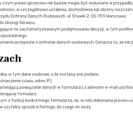
rzy czym prawo sprzeciwu nie będzie mogło być wykonane w przypadk
olności, w szczególności ustalenia, dochodzenia lub obrony roszczeń
Urzędu Ochrony Danych Osobowych, ul. Stawki 2, 00-193 Warszawa.
o obsługi Serwisu.
egające na zautomatyzowanym podejmowaniu decyzji, w tym profilow
ezpośredniego.
ieniu przepisów o ochronie danych osobowych. Oznacza to, że nie pr
rzach
ika, w tym dane osobowe, o ile zostaną one podane.
znaczenie czasu, adres IP).
łatwiającą powiązanie danych w formularzu z adresem e-mail użytko
ierającej formularz.
m z funkcji konkretnego formularza, np. w celu dokonania procesu o
 w czytelny sposób informuje, do czego on służy.