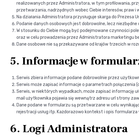
realizowanych przez Administratora, w tym profilowania, p
przetwarzania, nadrzędnych wobec Ciebie interesów, praw i w
Na działania Administratora przysługuje skarga do Prezesa 
Podanie danych osobowych jest dobrowolne, lecz niezbędne d
W stosunku do Ciebie mogą być podejmowane czynności pol
oraz w celu prowadzenia przez Administratora marketingu b
Dane osobowe nie są przekazywane od krajów trzecich w rozum
5. Informacje w formula
Serwis zbiera informacje podane dobrowolnie przez użytkown
Serwis może zapisać informacje o parametrach połączenia (o
Serwis, w niektórych wypadkach, może zapisać informację u
mail użytkownika pojawia się wewnątrz adresu url strony zaw
Dane podane w formularzu są przetwarzane w celu wynikający
rejestracji usług itp. Każdorazowo kontekst i opis formularza
6. Logi Administratora