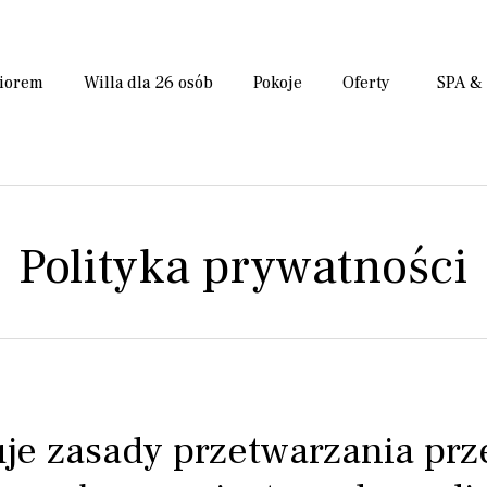
ziorem
Willa dla 26 osób
Pokoje
Oferty
SPA &
Polityka prywatności
uje zasady przetwarzania prz