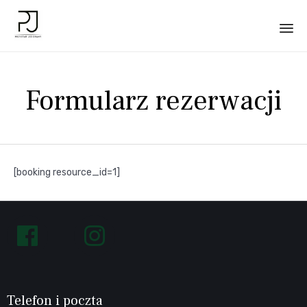
Sk
to
Formularz rezerwacji
co
[booking resource_id=1]
Follow
us
on
Facebook
Telefon i poczta