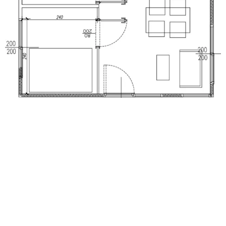
Popularne pytania i
odpowiedzi
Gdzie znajdują się domki na wieczór panieński?
Nasz ośrodek znajduje się w miejscowości Jeziorany na
Warmii oraz Mazurach, pod adresem Miejska Wieś 3, 11-